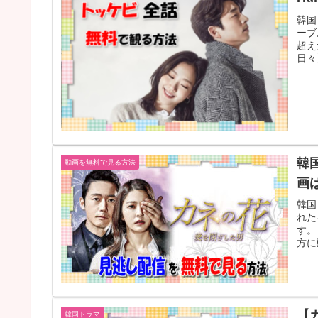
韓国
ーブ
超え
日々
韓
動画を無料で見る方法
画は
韓国
れた
す。
方に
【
韓国ドラマ