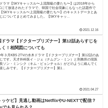
ドラマ【SKYキャッスル〜上流階級の妻たち〜】は2018年から
BCにて放送されたドラマで、韓国で社会現象にもなった話題作で
【SKYキャッスル〜上流階級の妻たち〜】のキャストデータとあ
じについてまとめてみました。【SKYキャッ...
2021.12.16
国ドラマ【ドクタープリズナー】第12話あらすじを
しく！相関図についても
19年３月KBS 2TVの水木ドラマ【ドクタープリズナー】第12話のあ
じです。天才外科医イ・ジェ（ナムグン・ミン）と刑務所の現医
長ソン・ミンシク（キム・ビョンチョル）がどのように絡んでく
楽しみです。【ドクタープリズナー】第1...
2021.04.27
ッケビ】見逃し動画はNetflixやU-NEXTで配信？
uluでも見られる？