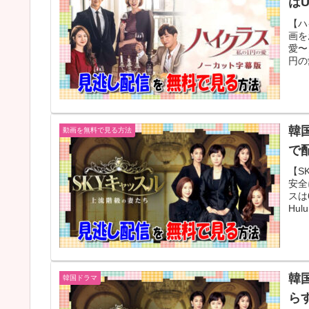
はU
【ハ
画を
愛〜
円の
韓
動画を無料で見る方法
で配
【S
安全
スは
Hul
韓
韓国ドラマ
ら