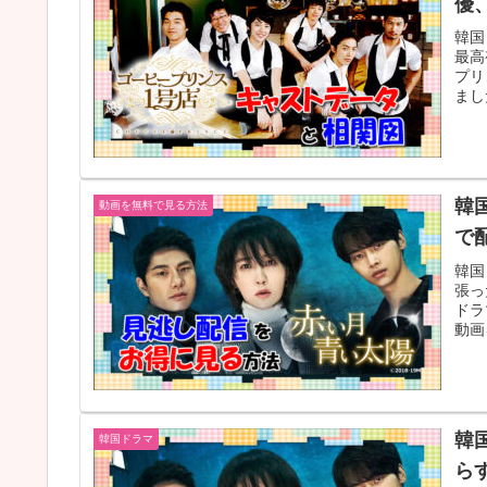
優
韓国
最高
プリ
まし
韓
動画を無料で見る方法
で配
韓国
張っ
ドラ
動画
韓
韓国ドラマ
ら