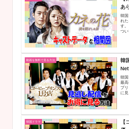
あ
韓国
れた
す。
つい
韓
動画を無料で見る方法
Ne
韓国
最高
プリ
に見
【
韓国ドラマ