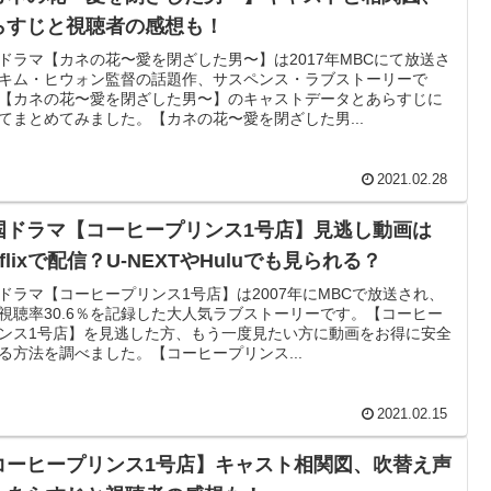
らすじと視聴者の感想も！
ドラマ【カネの花〜愛を閉ざした男〜】は2017年MBCにて放送さ
キム・ヒウォン監督の話題作、サスペンス・ラブストーリーで
【カネの花〜愛を閉ざした男〜】のキャストデータとあらすじに
てまとめてみました。【カネの花〜愛を閉ざした男...
2021.02.28
国ドラマ【コーヒープリンス1号店】見逃し動画は
tflixで配信？U-NEXTやHuluでも見られる？
ドラマ【コーヒープリンス1号店】は2007年にMBCで放送され、
視聴率30.6％を記録した大人気ラブストーリーです。【コーヒー
ンス1号店】を見逃した方、もう一度見たい方に動画をお得に安全
る方法を調べました。【コーヒープリンス...
2021.02.15
コーヒープリンス1号店】キャスト相関図、吹替え声