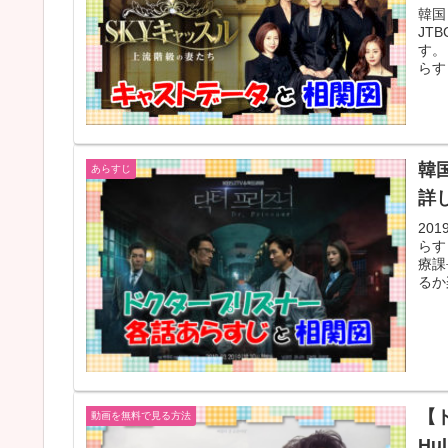
韓国
JT
す。
らす
韓
あらすじ
詳
20
らす
療課
るか
【ト
動画を無料で見る方法
H