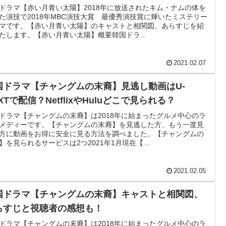
ドラマ【赤い月青い太陽】2018年に放送されたキム・ナムの体を
た演技で2018年MBC演技大賞 最優秀演技賞に輝いたミステリー
マです。【赤い月青い太陽】のキャストと相関図、あらすじを紹
たします。【赤い月青い太陽】概要韓国ドラ...
2021.02.07
国ドラマ【チャングムの末裔】見逃し動画はU-
XTで配信？NetflixやHuluどこで見られる？
ドラマ【チャングムの末裔】は2018年に始まったグルメ中心のラ
メディーです。【チャングムの末裔】を見逃した方、もう一度見
方に動画をお得に安全に見る方法を調べました。【チャングムの
】を見られるサービスは2つ2021年1月現在【...
2021.02.05
国ドラマ【チャングムの末裔】キャストと相関図、
らすじと視聴者の感想も！
ドラマ【チャングムの末裔】は2018年に始まったグルメ中心のラ