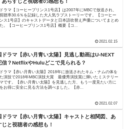
、あらすじと視聴者の感想も！
ドラマ【コーヒープリンス1号店】は2007年にMBCで放送され、
視聴率30.6％を記録した大人気ラブストーリーです。【コーヒー
ンス1号店】のキャストデータと日本語吹替え声優についてまとめ
た。【コーヒープリンス1号店】概要【コ...
2021.02.15
国ドラマ【赤い月青い太陽】見逃し動画はU-NEXT
信？NetflixやHuluどこで見られる？
ドラマ【赤い月青い太陽】2018年に放送されたキム・ナムの体を
た演技で2018年MBC演技大賞 最優秀演技賞に輝いたミステリー
マです。【赤い月青い太陽】を見逃した方、もう一度見たい方に
をお得に安全に見る方法を調べました。【赤...
2021.02.07
国ドラマ【赤い月青い太陽】キャストと相関図、あ
すじと視聴者の感想も！