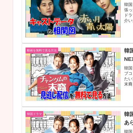
韓国
張っ
ドラ
介い
韓
動画を無料で見る方法
NE
韓国
ブコ
たい
末裔
韓
韓国ドラマ
あ
韓国