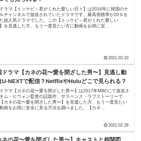
ドラマ【トッケビ～君がくれた愛しい日々】は2016年に韓国のケ
ルチャンネルで放送されていたドラマです。最高視聴率が20％を
た超人気ドラマでした。この【トッケビ～君がくれた愛しい
】を見逃した方、もう一度見たい方に動画をお得に安...
2021.03.10
国ドラマ【カネの花〜愛を閉ざした男〜】見逃し動
U-NEXTで配信？NetflixやHuluどこで見られる？
ドラマ【カネの花〜愛を閉ざした男〜】は2017年MBCにて放送さ
キム・ヒウォン監督の話題作、サスペンス・ラブストーリーで
【カネの花〜愛を閉ざした男〜】を見逃した方、もう一度見たい
動画をお得に安全に見る方法を調べました。【カネ...
2021.02.28
カネの花〜愛を閉ざした男〜】キャストと相関図、