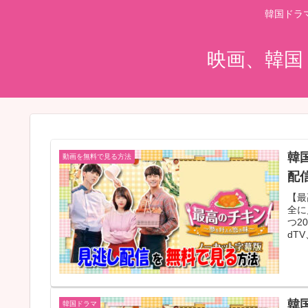
韓国ドラ
映画、韓国
韓
動画を無料で見る方法
配信
【最
全に
つ2
dTV
韓
韓国ドラマ