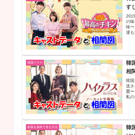
す
20
の味
味〜
達も
韓
韓国ドラマ
相
韓国
送さ
愛〜
私の
韓
動画を無料で見る方法