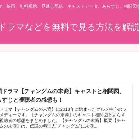
マ、映画、無料視聴、見逃し配信、キャストデータ、あらすじ、相関図
ドラマなどを無料で見る方法を解
国ドラマ【チャングムの末裔】キャストと相関図、
らすじと視聴者の感想も！
ドラマ【チャングムの末裔】は2018年に始まったグルメ中心のラ
メディーです。【チャングムの末裔】のキャスト相関図とあらす
視聴者の感想をまとめました。【チャングムの末裔】概要【チャ
ムの末裔】は、伝説の料理人“チャングム”に末裔...