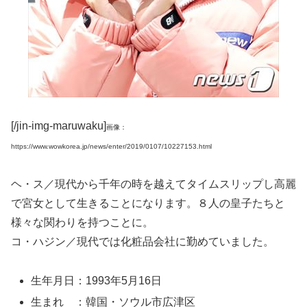
[/jin-img-maruwaku]
画像：
https://www.wowkorea.jp/news/enter/2019/0107/10227153.html
ヘ・ス／現代から千年の時を越えてタイムスリップし高麗
で宮女として生きることになります。８人の皇子たちと
様々な関わりを持つことに。
コ・ハジン／現代では化粧品会社に勤めていました。
生年月日：1993年5月16日
生まれ ：韓国・ソウル市広津区