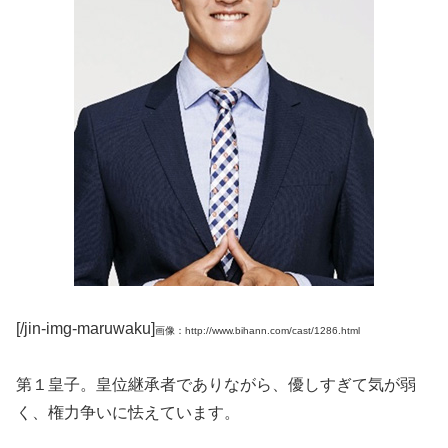
[/jin-img-maruwaku]
画像：http://www.bihann.com/cast/1286.html
第１皇子。皇位継承者でありながら、優しすぎて気が弱
く、権力争いに怯えています。