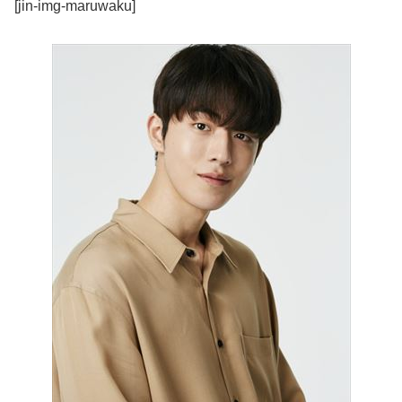
[jin-img-maruwaku]