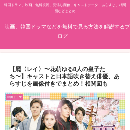
韓国ドラマ、映画、無料視聴、見逃し配信、キャストデータ、あらすじ、相関
図などまとめ
映画、韓国ドラマなどを無料で見る方法を解説するブ
ログ
【麗〈レイ〉〜花萌ゆる8人の皇子た
ち〜】キャストと日本語吹き替え俳優、あ
らすじを画像付きでまとめ！相関図も
韓国ドラマ