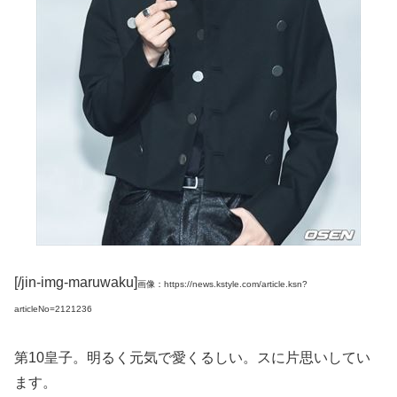
[/jin-img-maruwaku]
画像：https://news.kstyle.com/article.ksn?
articleNo=2121236
第10皇子。明るく元気で愛くるしい。スに片思いしてい
ます。