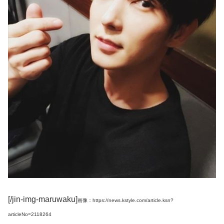
[/jin-img-maruwaku]
画像：https://news.kstyle.com/article.ksn?
articleNo=2118264