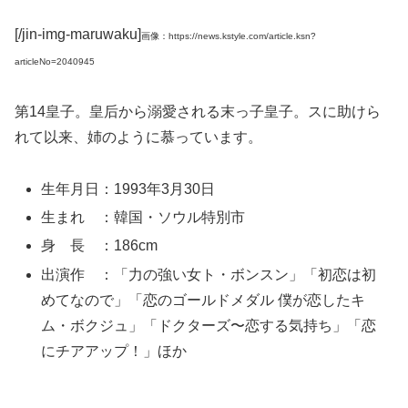
[/jin-img-maruwaku]
画像：https://news.kstyle.com/article.ksn?
articleNo=2040945
第14皇子。皇后から溺愛される末っ子皇子。スに助けら
れて以来、姉のように慕っています。
生年月日：1993年3月30日
生まれ ：韓国・ソウル特別市
身 長 ：186cm
出演作 ：「力の強い女ト・ボンスン」「初恋は初
めてなので」「恋のゴールドメダル 僕が恋したキ
ム・ボクジュ」「ドクターズ〜恋する気持ち」「恋
にチアアップ！」ほか