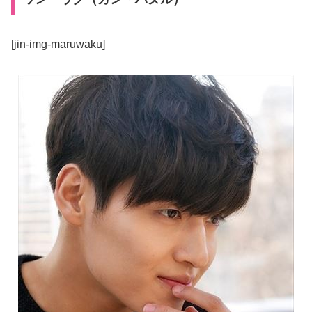
[jin-img-maruwaku]