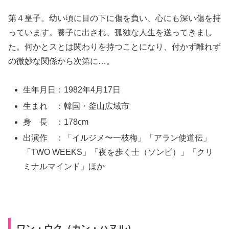
第４皇子。幼い頃に目の下に傷を負い、心にも深い傷を持
っています。養子に出され、孤独な人生を送ってきまし
た。何かとスとは関わりを持つことになり、付かず離れず
の微妙な関係から次第に…。
生年月日：1982年4月17日
生まれ ：韓国・釜山広域市
身 長 ：178cm
出演作 ：「イルジメ〜一枝梅」「アラン使道伝」
「TWO WEEKS」「夜を歩く士（ソンビ）」「クリ
ミナルマインド」ほか
ワン・ウク（カン・ハヌル）