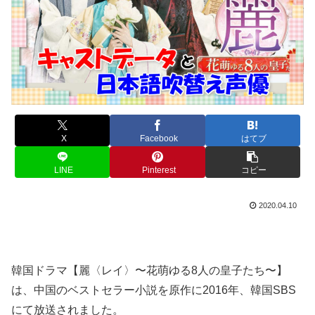
X
Facebook
はてブ
LINE
Pinterest
コピー
2020.04.10
韓国ドラマ【麗〈レイ〉〜花萌ゆる8人の皇子たち〜】
は、中国のベストセラー小説を原作に2016年、韓国SBS
にて放送されました。