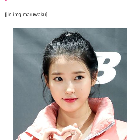
[jin-img-maruwaku]