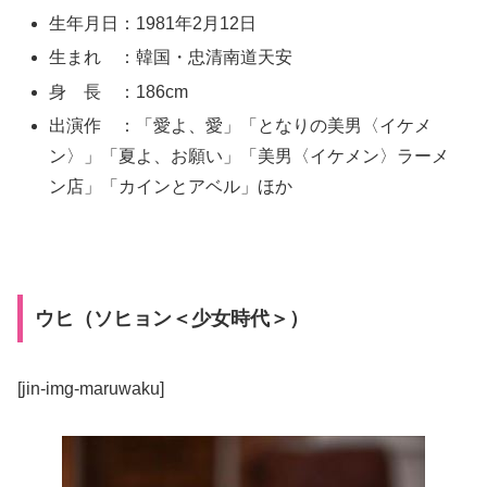
生年月日：1981年2月12日
生まれ ：韓国・忠清南道天安
身 長 ：186cm
出演作 ：「愛よ、愛」「となりの美男〈イケメ
ン〉」「夏よ、お願い」「美男〈イケメン〉ラーメ
ン店」「カインとアベル」ほか
ウヒ（ソヒョン＜少女時代＞）
[jin-img-maruwaku]