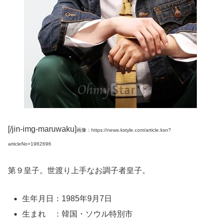
[/jin-img-maruwaku]
画像：https://news.kstyle.com/article.ksn?
articleNo=1962696
第９皇子。世渡り上手なお調子者皇子。
生年月日：1985年9月7日
生まれ ：韓国・ソウル特別市