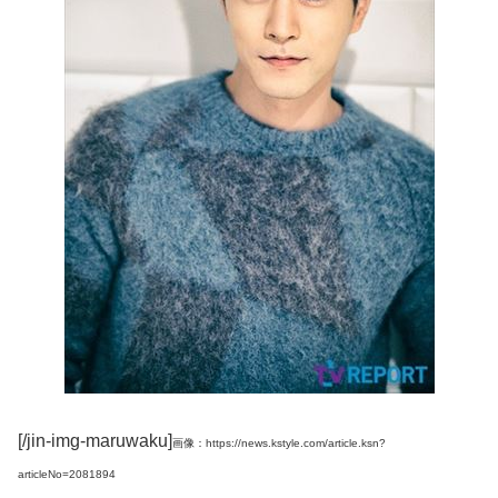
[/jin-img-maruwaku]
画像：https://news.kstyle.com/article.ksn?
articleNo=2081894