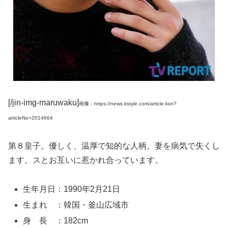
[/jin-img-maruwaku]
画像：https://news.kstyle.com/article.ksn?
articleNo=2014664
第８皇子。優しく、温厚で知的な人柄。妻を病気で失くし
ます。スとお互いに惹かれ合っています。
生年月日：1990年2月21日
生まれ ：韓国・釜山広域市
身 長 ：182cm