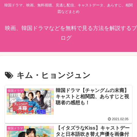
韓国ドラマ、映画、無料視聴、見逃し配信、キャストデータ、あらすじ、相関
図などまとめ
映画、韓国ドラマなどを無料で見る方法を解説するブ
ログ
キム・ヒョンジュン
韓国ドラマ【チャングムの末裔】
韓国ドラマ
キャストと相関図、あらすじと視
聴者の感想も！
2021.02.05
【イタズラなKiss】キャストデー
韓国ドラマ
タと日本語吹き替え声優を画像付