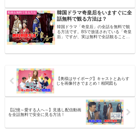
リから始まる最高の恋～」を見逃した方
に、全話無料で視聴できる方法をまとめ
ました。【恋するパッケージツアー】見
韓国ドラマ奇皇后をいますぐに全
動画を無料で見る方法
逃し配信を無料...
話無料で観る方法は？
韓国ドラマ「奇皇后」の全話を無料で観
る方法です。BSで放送されている「奇皇
后」ですが、実は無料で全話観ることが
できるんです。私もBS視聴ができない環
境にいるため、この方法で視聴しまし
た。奇皇后のあらすじと韓流ドラマ好き
の口コミも合わせて紹介...
【奥様はサイボーグ】キャストとあらす
じを画像付きでまとめ！相関図も
【記憶～愛する人へ～】見逃し配信動画
を全話無料で安全に見る方法！