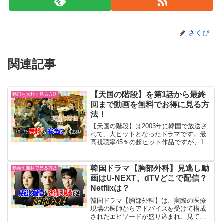
さくぴ
関連記事
【天国の階段】を第1話から最終
動画を無料で見る方法
回まで動画を無料でお得に見る方
法！
【天国の階段】は2003年に韓国で放送さ
れて、大ヒットとなったドラマです。最
高視聴率45％の超ヒット作品ですが、15
年以上前のドラマなので、まだ見たこと
がない方がいるかもしれません。そこ
で、【天国の階段】を無料でお得に見ら
韓国ドラマ【胸部外科】見逃し動
動画を無料で見る方法
れる方法を調べまし...
画はU-NEXT、dTVどこで配信？
Netflixは？
韓国ドラマ【胸部外科】は、実際の医療
現場の医師からアドバイスを受けて構成
されたエピソードが盛り込まれ、見てい