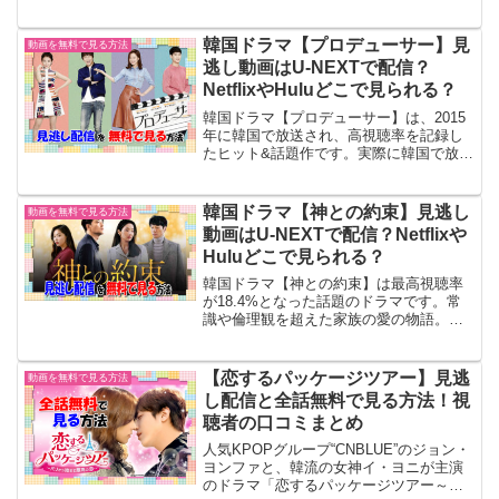
るほうがハラハラドキドキと、緊迫感溢
れるドラマとなりました。【胸部外科】
を見逃した方、もう一度見たい方に動画
韓国ドラマ【プロデューサー】見
動画を無料で見る方法
をお得に安全に見る方法を...
逃し動画はU-NEXTで配信？
NetflixやHuluどこで見られる？
韓国ドラマ【プロデューサー】は、2015
年に韓国で放送され、高視聴率を記録し
たヒット&話題作です。実際に韓国で放送
されているバラエティー番組「1泊2日」
や「ミュージックバンク」をストーリー
に織り込んでいるため、テレビ局が舞台
韓国ドラマ【神との約束】見逃し
動画を無料で見る方法
のドラマにリアリ...
動画はU-NEXTで配信？Netflixや
Huluどこで見られる？
韓国ドラマ【神との約束】は最高視聴率
が18.4%となった話題のドラマです。常
識や倫理観を超えた家族の愛の物語。女
同士の壮絶バトルから目が離せません。
【神との約束】を見逃した方、もう一度
見たい方に動画をお得に安全に見る方法
【恋するパッケージツアー】見逃
動画を無料で見る方法
を調べました。【神と...
し配信と全話無料で見る方法！視
聴者の口コミまとめ
人気KPOPグループ“CNBLUE”のジョン・
ヨンファと、韓流の女神イ・ヨニが主演
のドラマ「恋するパッケージツアー～パ