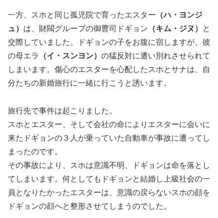
一方、スホと同じ孤児院で育ったエスター
（ハ・ヨンジ
ュ）
は、財閥グループの御曹司ドギョン
（キム・ジヌ）
と
交際していました。ドギョンの子をお腹に宿しますが、彼
の母エラ
（イ・スンヨン）
の猛反対に遭い別れさせられて
しまいます。傷心のエスターを心配したスホとサナは、自
分たちの新婚旅行に一緒に行こうと誘います。
旅行先で事件は起こりました。
スホとエスター、そして会社の命によりエスターに会いに
来たドギョンの３人が乗っていた自動車が事故に遭ってし
まったのです。
その事故により、スホは意識不明、ドギョンは命を落とし
てしまいます。何としてもドギョンと結婚し上級社会の一
員となりたかったエスターは、意識の戻らないスホの顔を
ドギョンの顔へと整形させてしまうのでした。