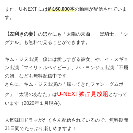
また、U-NEXT には
約160,000本
の動画が配信されていま
す。
【左利きの妻】
のほかにも「太陽の末裔」「黒騎士」「シ
グナル」も無料で見ることができます。
キム・ジヌ出演
「僕には愛しすぎる彼女」
や、イ・スギョ
ン出演「マイリトルベイビー」
、ハ・ヨンジュ出演「不屈
の婿」なども無料配信中
です。
さらに、キム・ジヌ出演の
「帰ってきたファン・グムボ
U-NEXT独占見放題
ク」
「太陽のあなた」
は
となって
います（2020年１月現在)。
人気韓国ドラマがたくさん配信されているので、無料期間
31日間でたっぷり楽しめますよ！