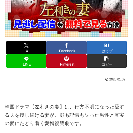
X
Facebook
はてブ
LINE
Pinterest
コピー
2020.01.09
韓国ドラマ【左利きの妻】は、行方不明になった愛す
る夫を捜し続ける妻が、顔も記憶も失った男性と真実
の愛にたどり着く愛憎復讐劇です。