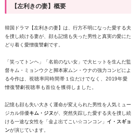
【左利きの妻】概要
韓国ドラマ【左利きの妻】は、行方不明になった愛する夫
を捜し続ける妻が、顔も記憶も失った男性と真実の愛にた
どり着く愛憎復讐劇です。
「笑ってトンヘ」「名前のない女」で大ヒットを生んだ監
督キム・ミョンウクと脚本家ムン・ウナの強力コンビによ
る今作は、
視聴率
同時間帯１位だけでなく、2019年愛
憎復讐劇視聴率も首位を獲得しました。
記憶も顔も失い大きく運命が変えられた男性を人気ミュー
ジカル俳優
キム・ジヌ
が、突然失踪した愛する夫を捜し続
ける一途な女性を「金よ出てこい☆コンコン」
イ・スギョ
ン
が演じています。