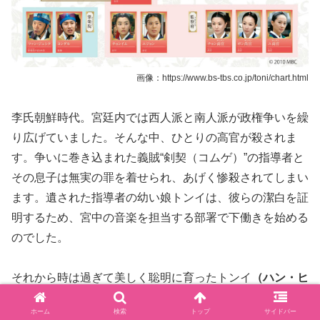
画像：https://www.bs-tbs.co.jp/toni/chart.html
李氏朝鮮時代。宮廷内では西人派と南人派が政権争いを繰
り広げていました。そんな中、ひとりの高官が殺されま
す。争いに巻き込まれた義賊“剣契（コムゲ）”の指導者と
その息子は無実の罪を着せられ、あげく惨殺されてしまい
ます。遺された指導者の幼い娘トンイは、彼らの潔白を証
明するため、宮中の音楽を担当する部署で下働きを始める
のでした。
それから時は過ぎて美しく聡明に育ったトンイ
（ハン・ヒ
ョジュ）
はある日、謎だらけの事件に出くわします。真相
ホーム
検索
トップ
サイドバー
を知ろうと行動するトンイは、判官だという男性と出会