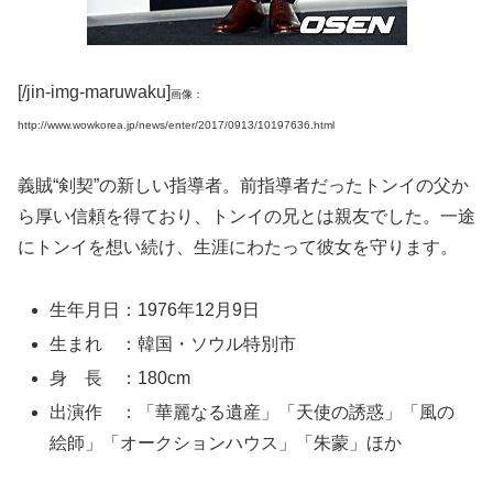
[/jin-img-maruwaku]
画像：
http://www.wowkorea.jp/news/enter/2017/0913/10197636.html
義賊“剣契”の新しい指導者。前指導者だったトンイの父か
ら厚い信頼を得ており、トンイの兄とは親友でした。一途
にトンイを想い続け、生涯にわたって彼女を守ります。
生年月日：1976年12月9日
生まれ ：韓国・ソウル特別市
身 長 ：180cm
出演作 ：「華麗なる遺産」「天使の誘惑」「風の
絵師」「オークションハウス」「朱蒙」ほか