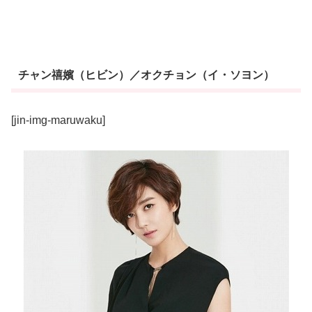
チャン禧嬪（ヒビン）／オクチョン（イ・ソヨン）
[jin-img-maruwaku]