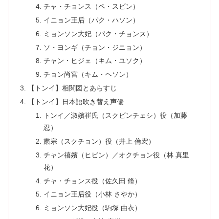
チャ・チョンス（ペ・スビン）
イニョン王后（パク・ハソン）
ミョンソン大妃（パク・チョンス）
ソ・ヨンギ（チョン・ジニョン）
チャン・ヒジェ（キム・ユソク）
チョン尚宮（キム・ヘソン）
【トンイ】相関図とあらすじ
【トンイ】日本語吹き替え声優
トンイ／淑嬪崔氏（スクビンチェシ）役（加藤
忍）
粛宗（スクチョン）役（井上 倫宏）
チャン禧嬪（ヒビン）／オクチョン役（林 真里
花）
チャ・チョンス役（佐久田 脩）
イニョン王后役（小林 さやか）
ミョンソン大妃役（駒塚 由衣）