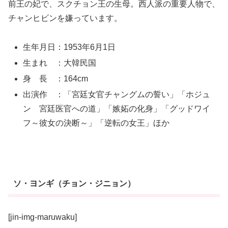
前王の妃で、スクチョン王の生母。西人派の重要人物で、
チャンヒビンを嫌っています。
生年月日：1953年6月1日
生まれ ：大韓民国
身 長 ：164cm
出演作 ：「宮廷女官チャングムの誓い」「ホジュ
ン 宮廷医官への道」「嫉妬の化身」「グッドワイ
フ～彼女の決断～」「逆転の女王」ほか
ソ・ヨンギ（チョン・ジニョン）
[jin-img-maruwaku]