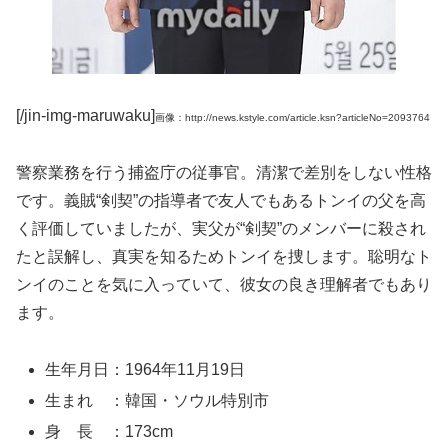
[/jin-img-maruwaku]
画像：http://news.kstyle.com/article.ksn?articleNo=2093764
警察業務を行う捕盗庁の従事官。清潔で差別をしない性格
です。義賊“剣契”の指導者で友人でもあるトンイの父を高
く評価していましたが、実父が“剣契”のメンバーに殺され
たと誤解し、真実を知るためトンイを捜します。聡明なト
ンイのことを気に入っていて、彼女の良き理解者でもあり
ます。
生年月日：1964年11月19日
生まれ ：韓国・ソウル特別市
身 長 ：173cm