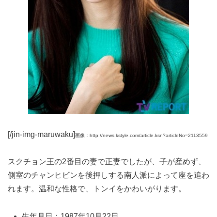
[/jin-img-maruwaku]
画像：http://news.kstyle.com/article.ksn?articleNo=2113559
スクチョン王の2番目の妻で正妻でしたが、子が産めず、
側室のチャンヒビンを後押しする南人派によって座を追わ
れます。温和な性格で、トンイをかわいがります。
生年月日：1987年10月22日