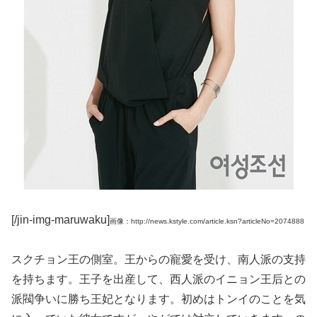
[/jin-img-maruwaku]
画像：http://news.kstyle.com/article.ksn?articleNo=2074888
スクチョン王の側室。王からの寵愛を受け、南人派の支持
を持ちます。王子を出産して、西人派のイニョン王后との
派閥争いに勝ち王妃となります。初めはトンイのことを気