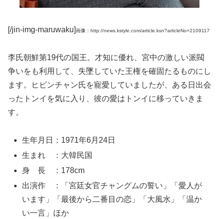
[/jin-img-maruwaku]
画像：http://news.kstyle.com/article.ksn?articleNo=2109117
李氏朝鮮第19代の国王。才知に優れ、宮中の激しい派閥
争いをも利用して、失墜していた王権を確固たるものにし
ます。ヒビンチャン氏を寵愛していましたが、ある日出会
ったトンイを気に入り、彼の愛はトンイに移っていきま
す。
生年月日：1971年6月24日
生まれ ：大韓民国
身 長 ：178cm
出演作 ：「宮廷女官チャングムの誓い」「愛人が
います」「最後から二番目の恋」「大風水」「温か
い一言」ほか