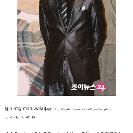
[/jin-img-maruwaku]
画像：http://contents.innolife.net/news/list.php?
ac_id=4&ai_id=67436