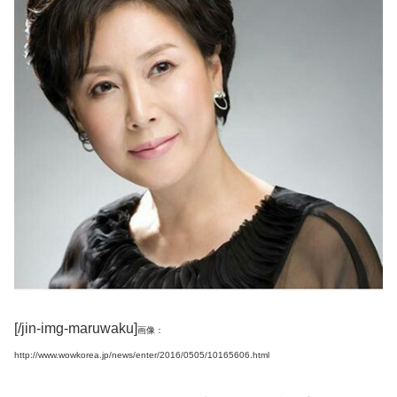
[/jin-img-maruwaku]
画像：
http://www.wowkorea.jp/news/enter/2016/0505/10165606.html