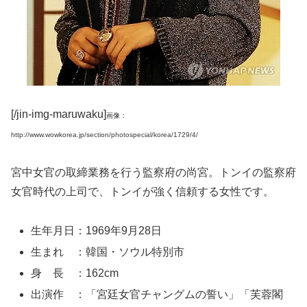
[/jin-img-maruwaku]
画像：
http://www.wowkorea.jp/section/photospecial/korea/1729/4/
宮中女官の取締業務を行う監察府の尚宮。トンイの監察府
女官時代の上司で、トンイが強く信頼する女性です。
生年月日：1969年9月28日
生まれ ：韓国・ソウル特別市
身 長 ：162cm
出演作 ：「宮廷女官チャングムの誓い」「芙蓉閣