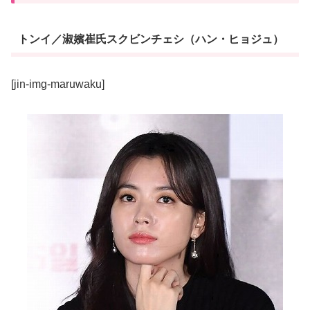
トンイ／淑嬪崔氏スクビンチェシ（ハン・ヒョジュ）
[jin-img-maruwaku]