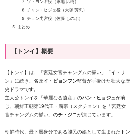
ソ・ヨンギ役（東地 広樹）
チャン・ヒジェ役（大塚 芳忠）
チョン尚宮役（佐藤 しのぶ）
まとめ
【トンイ】概要
【トンイ】は、「宮廷女官チャングムの誓い」「イ・サ
ン」に続き、名匠
イ・ビョンフン
監督が手掛けた壮大な歴
史ドラマです。
主人公トンイを「華麗なる遺産」の
ハン・ヒョジュ
が演
じ、朝鮮王朝第19代王・粛宗（スクチョン）を「宮廷女
官チャングムの誓い」の
チ・ジニ
が演じています。
朝鮮時代、最下層身分である賤民の娘として生まれたトン