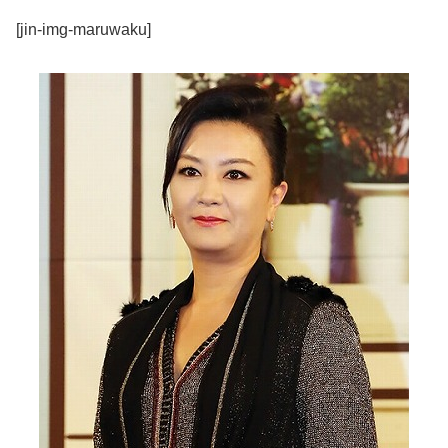
[jin-img-maruwaku]