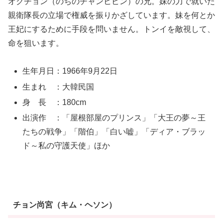
オクチョン（のちのチャンヒビン）の兄。妹の力で就いた
親衛隊長の立場で権威を振りかざしています。妹を何とか
王妃にするために手段を問いません。トンイを敵視して、
命を狙います。
生年月日：1966年9月22日
生まれ ：大韓民国
身 長 ：180cm
出演作 ：「屋根部屋のプリンス」「大王の夢～王
たちの戦争」「階伯」「白い嘘」「ディア・ブラッ
ド～私の守護天使」ほか
チョン尚宮（キム・ヘソン）