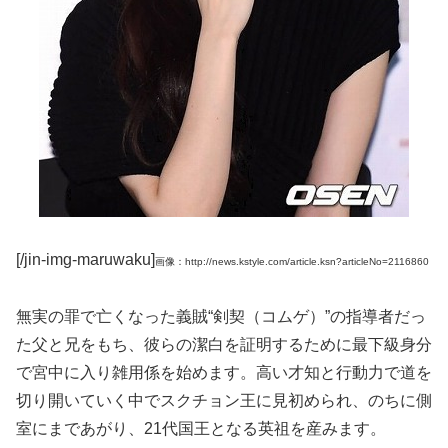
[/jin-img-maruwaku]
画像：http://news.kstyle.com/article.ksn?articleNo=2116860
無実の罪で亡くなった義賊“剣契（コムゲ）”の指導者だっ
た父と兄をもち、彼らの潔白を証明するために最下級身分
で宮中に入り雑用係を始めます。高い才知と行動力で道を
切り開いていく中でスクチョン王に見初められ、のちに側
室にまであがり、21代国王となる英祖を産みます。