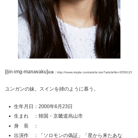
[/jin-img-maruwaku]
画像：http://news.kstyle.com/article.ksn?articleNo=2056115
ユンガンの妹。スインを姉のように慕う。
生年月日：2000年6月23日
生まれ ：韓国・京畿道烏山市
身 長 ：
出演作 ：「ソロモンの偽証」「星から来たあな