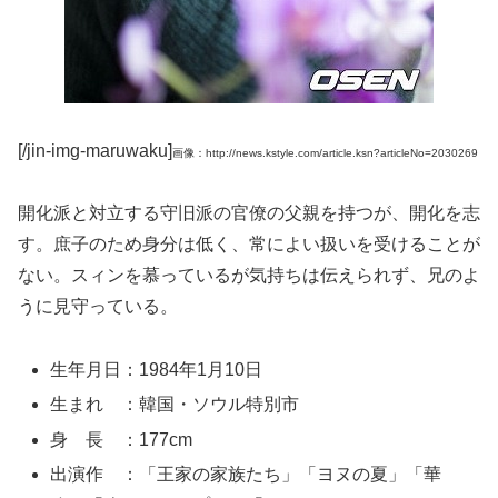
[/jin-img-maruwaku]
画像：http://news.kstyle.com/article.ksn?articleNo=2030269
開化派と対立する守旧派の官僚の父親を持つが、開化を志
す。庶子のため身分は低く、常によい扱いを受けることが
ない。スィンを慕っているが気持ちは伝えられず、兄のよ
うに見守っている。
生年月日：1984年1月10日
生まれ ：韓国・ソウル特別市
身 長 ：177cm
出演作 ：「王家の家族たち」「ヨヌの夏」「華