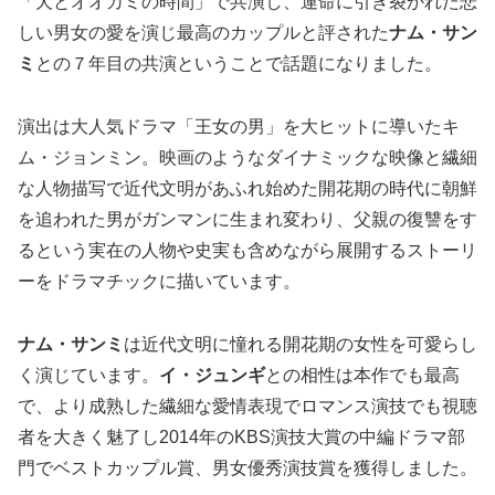
「犬とオオカミの時間」で共演し、運命に引き裂かれた悲
しい男女の愛を演じ最高のカップルと評された
ナム・サン
ミ
との７年目の共演ということで話題になりました。
演出は大人気ドラマ「王女の男」を大ヒットに導いたキ
ム・ジョンミン。映画のようなダイナミックな映像と繊細
な人物描写で近代文明があふれ始めた開花期の時代に朝鮮
を追われた男がガンマンに生まれ変わり、父親の復讐をす
るという実在の人物や史実も含めながら展開するストーリ
ーをドラマチックに描いています。
ナム・サンミ
は近代文明に憧れる開花期の女性を可愛らし
く演じています。
イ・ジュンギ
との相性は本作でも最高
で、より成熟した繊細な愛情表現でロマンス演技でも視聴
者を大きく魅了し2014年のKBS演技大賞の中編ドラマ部
門でベストカップル賞、男女優秀演技賞を獲得しました。