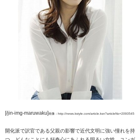
[/jin-img-maruwaku]
画像：http://news.kstyle.com/article.ksn?articleNo=2093545
開化派で訳官である父親の影響で近代文明に強い憧れを持
つ。どんなことにも好奇心にあふれる明るい女性。ユンガ