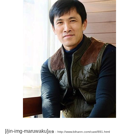
[/jin-img-maruwaku]
画像：http://www.bihann.com/cast/891.html