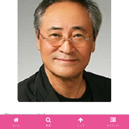
[/jin-img-maruwaku]
画像：https://koreaenta.exblog.jp/5792068/
ホーム
検索
トップ
サイドバー