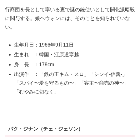
行商団を長として率いる裏で謎の銃使いとして開化派暗殺
に関与する。娘ヘウォンには、そのことを知られていな
い。
生年月日：1966年9月11日
生まれ ：韓国・江原道寧越
身 長 ：178cm
出演作 ：「鉄の王キム・スロ」「シンイ-信義-」
「スパイ〜愛を守るもの〜」「客主〜商売の神〜」
「むやみに切なく」
パク・ジナン（チェ・ジェソン）