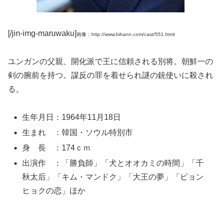
[/jin-img-maruwaku]
画像：http://www.bihann.com/cast/551.html
ユンガンの父親、開化派で王に信頼される別将。朝鮮一の
剣の腕前を持つ。謀反の罪を着せられ謎の銃使いに殺され
る。
生年月日：1964年11月18日
生まれ ：韓国・ソウル特別市
身 長 ：174ｃｍ
出演作 ：「勝負師」「犬とオオカミの時間」「千
秋太后」「キム・マンドク」「大王の夢」「ピョン
ヒョクの恋」ほか