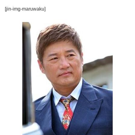
[jin-img-maruwaku]