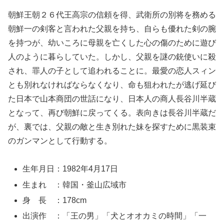
朝鮮王朝２６代王高宗の信頼を得、武衛所の別将を務める
朝鮮一の剣客と言われた父親を持ち、自らも優れた剣の腕
を持つが、幼いころに母親を亡くした心の傷のために遊び
人のように暮らしていた。しかし、父親を謎の銃使いに殺
され、罪人の子として追われることに。最愛の恋人スィン
とも別れなければならなくなり、命も狙われたが逃げ延び
た日本で山本商団の世話になり、日本人の商人長谷川半蔵
となって、再び朝鮮に戻ってくる。表向きは長谷川半蔵だ
が、裏では、父親の敵と生き別れた妹を探すために黒装束
のガンマンとして行動する。
生年月日：1982年4月17日
生まれ ：韓国・釜山広域市
身 長 ：178cm
出演作 ：「王の男」「犬とオオカミの時間」「一