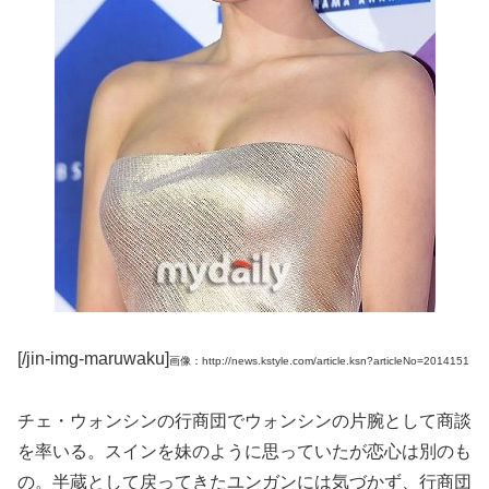
[/jin-img-maruwaku]
画像：http://news.kstyle.com/article.ksn?articleNo=2014151
チェ・ウォンシンの行商団でウォンシンの片腕として商談
を率いる。スインを妹のように思っていたが恋心は別のも
の。半蔵として戻ってきたユンガンには気づかず、行商団