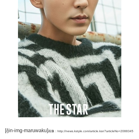
[/jin-img-maruwaku]
画像：http://news.kstyle.com/article.ksn?articleNo=2088345