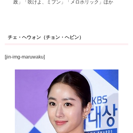
政」「吹けよ、ミプン」「メロホリック」ほか
チェ・ヘウォン（チョン・ヘビン）
[jin-img-maruwaku]