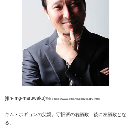
[/jin-img-maruwaku]
画像：http://www.bihann.com/cast/9.html
キム・ホギョンの父親。守旧派の右議政、後に左議政とな
る。