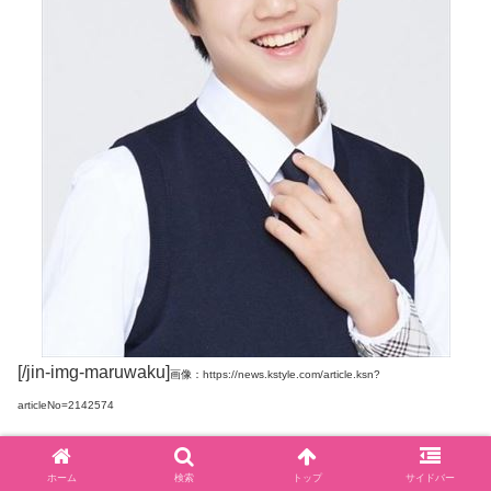
[/jin-img-maruwaku]
画像：https://news.kstyle.com/article.ksn?
articleNo=2142574
MCグループの末っ子で、モ・チョルヒとチェ・ナリの息
ホーム
検索
トップ
サイドバー