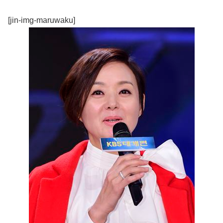
[jin-img-maruwaku]