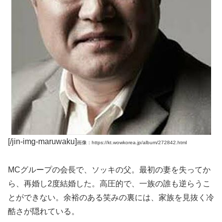
[/jin-img-maruwaku]
画像：https://kt.wowkorea.jp/album/272842.html
MCグループの会長で、ソッキの父。最初の妻を失ってか
ら、再婚し2度結婚した。高圧的で、一族の誰も逆らうこ
とができない。余裕のある笑みの裏には、家族を見抜く冷
酷さが隠れている。