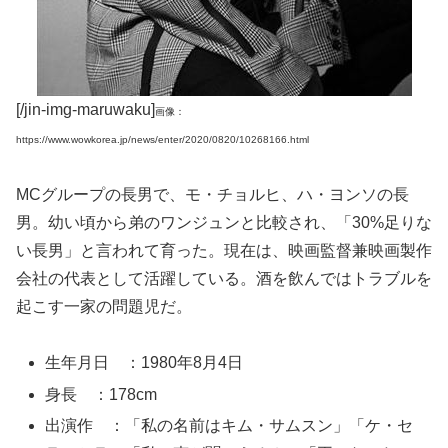
[/jin-img-maruwaku]
画像：
https://www.wowkorea.jp/news/enter/2020/0820/10268166.html
MCグループの長男で、モ・チョルヒ、ハ・ヨンソの長
男。幼い頃から弟のワンジュンと比較され、「30%足りな
い長男」と言われて育った。現在は、映画監督兼映画製作
会社の代表として活躍している。酒を飲んではトラブルを
起こす一家の問題児だ。
生年月日 ：1980年8月4日
身長 ：178cm
出演作 ：「私の名前はキム・サムスン」「ケ・セ