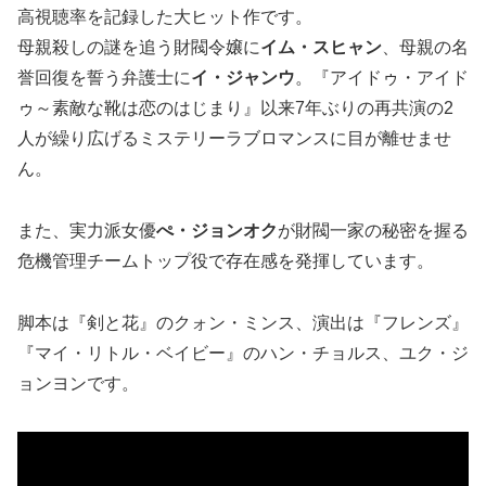
高視聴率を記録した大ヒット作です。
母親殺しの謎を追う財閥令嬢に
イム・スヒャン
、母親の名
誉回復を誓う弁護士に
イ・ジャンウ
。『アイドゥ・アイド
ゥ～素敵な靴は恋のはじまり』以来7年ぶりの再共演の2
人が繰り広げるミステリーラブロマンスに目が離せませ
ん。
また、実力派女優
ぺ・ジョンオク
が財閥一家の秘密を握る
危機管理チームトップ役で存在感を発揮しています。
脚本は『剣と花』のクォン・ミンス、演出は『フレンズ』
『マイ・リトル・ベイビー』のハン・チョルス、ユク・ジ
ョンヨンです。