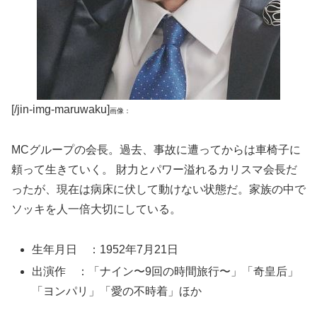
[/jin-img-maruwaku]
画像：
MCグループの会長。過去、事故に遭ってからは車椅子に
頼って生きていく。 財力とパワー溢れるカリスマ会長だ
ったが、現在は病床に伏して動けない状態だ。家族の中で
ソッキを人一倍大切にしている。
生年月日 ：1952年7月21日
出演作 ：「ナイン〜9回の時間旅行〜」「奇皇后」
「ヨンパリ」「愛の不時着」ほか