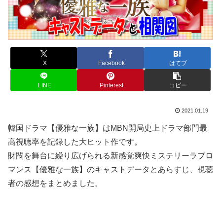
X
Facebook
はてブ
LINE
Pinterest
コピー
2021.01.19
韓国ドラマ【優雅な一族】はMBN開局史上ドラマ部門最
高視聴率を記録した大ヒット作です。
財閥を舞台に繰り広げられる新感覚爽快ミステリーラブロ
マンス【優雅な一族】のキャストデータとあらすじ、視聴
者の感想をまとめました。