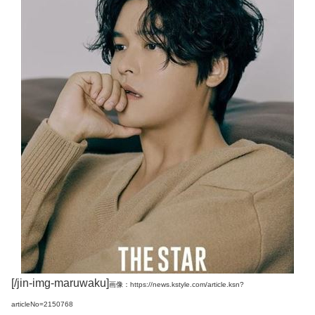
[/jin-img-maruwaku]
画像：https://news.kstyle.com/article.ksn?
articleNo=2150768