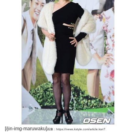
[/jin-img-maruwaku]
画像：https://news.kstyle.com/article.ksn?