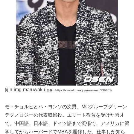
[/jin-img-maruwaku]
画像：https://s.wowkorea.jp/news/read/236862/
モ・チョルヒとハ・ヨンソの次男。MCグループグリーン
テクノロジーの代表取締役。エリート教育を受けた秀才
で、中国語、日本語、ドイツ語まで流暢で、アメリカに留
学してからハーバードでMBAを履修した。仕事しか知ら