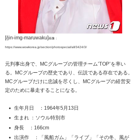
[/jin-img-maruwaku]
画像：
https://www.wowkorea.jp/section/photospecial/all/3424/3/
元判事出身で、MCグループの管理チーム’TOP’を率い
る。MCグループの歴史であり、伝説である存在である。
MCグループだけに忠誠を尽くし、MCグループの経営安
定のために暴走することになる。
生年月日 ：1964年5月13日
生まれ ：ソウル特別市
身長 ：166cm
出演作 ：「風船ガム」「ライブ」「その冬、風が