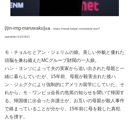
[/jin-img-maruwaku]
画像：https://news.kstyle.com/article.ksn?
articleNo=2157621
モ・チョルヒとアン・ジェリムの娘。美しい外貌と優れた
頭脳を兼ね備えたMCグループ財閥の一人娘。
ハン・ヨンソによって夫の実家から追い出された母親と一
緒に暮らしていたが、15年前、母親が殺害去れた後ハ
ン・ジェグクにより強制的にアメリカ留学にしていた。そ
れから、モ・ワンピョ会長の危篤の知らせを聞いて帰国す
る。帰国後に出会った弁護士が、お互いの母親が殺人事件
で絡まっていることが分かり、15年前に母を殺した真犯
人を捜す。