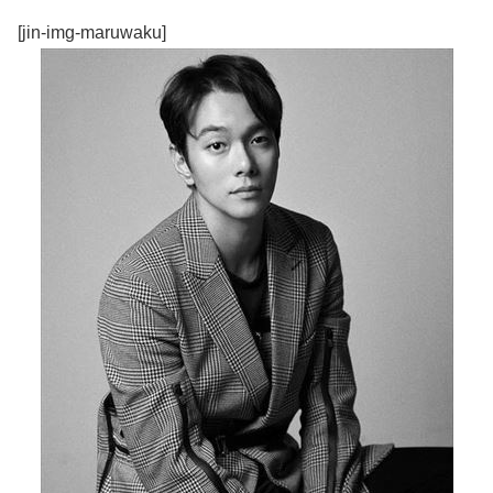
[jin-img-maruwaku]