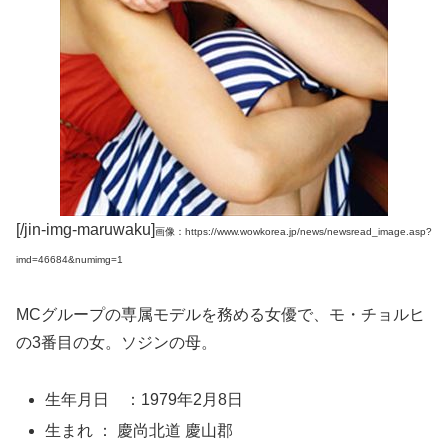
[/jin-img-maruwaku]
画像：https://www.wowkorea.jp/news/newsread_image.asp?
imd=46684&numimg=1
MCグループの専属モデルを務める女優で、モ・チョルヒ
の3番目の女。ソジンの母。
生年月日 ：1979年2月8日
生まれ ： 慶尚北道 慶山郡