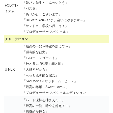
「乾パン先生とこんぺいとう」
FODプレ
「パスタ」
ミアム
「ありがとうございます」
「Be With You～いま、会いにゆきます～」
「サンドゥ、学校へ行こう！」
「プロデューサー スペシャル」
チャ・テヒョン
「最高の一発～時空を超えて～」
「猟奇的な彼女」
「ハロー！？ゴースト」
「神と共に 第1章：罪と罰」
U-NEXT
「大好きだから」
「もっと猟奇的な彼女」
「Sad Movie＜サッド・ムービー＞」
「最高の離婚～Sweet Love～」
「プロデューサー スペシャルエディション」
「ハート泥棒を捕まえろ！」
「最高の一発～時空を超えて～」
「猟奇的な彼女」