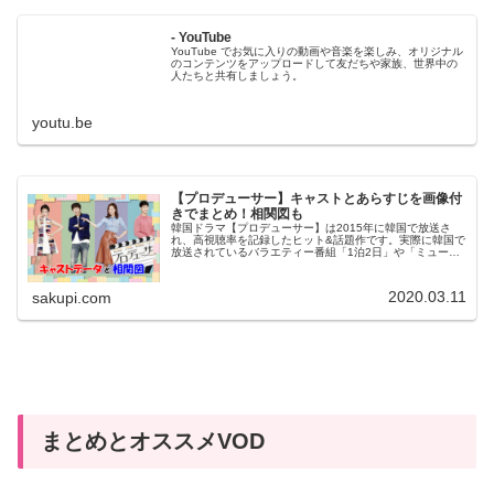
- YouTube
YouTube でお気に入りの動画や音楽を楽しみ、オリジナル
のコンテンツをアップロードして友だちや家族、世界中の
人たちと共有しましょう。
youtu.be
【プロデューサー】キャストとあらすじを画像付
きでまとめ！相関図も
韓国ドラマ【プロデューサー】は2015年に韓国で放送さ
れ、高視聴率を記録したヒット&話題作です。実際に韓国で
放送されているバラエティー番組「1泊2日」や「ミュージ
ックバンク」をストーリーに織り込んでいるため、テレビ
局が舞台のドラマにリアリテ...
2020.03.11
sakupi.com
まとめとオススメVOD