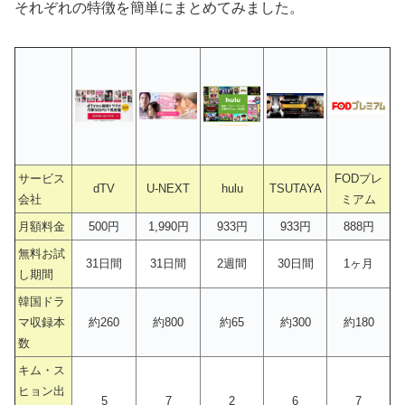
それぞれの特徴を簡単にまとめてみました。
サービス
FODプレ
dTV
U-NEXT
hulu
TSUTAYA
会社
ミアム
月額料金
500円
1,990円
933円
933円
888円
無料お試
31日間
31日間
2週間
30日間
1ヶ月
し期間
韓国ドラ
マ収録本
約260
約800
約65
約300
約180
数
キム・ス
ヒョン出
5
7
2
6
7