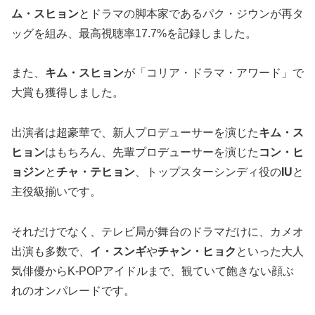
ム・スヒョン
とドラマの脚本家であるパク・ジウンが再タ
ッグを組み、最高視聴率17.7%を記録しました。
また、
キム・スヒョン
が「コリア・ドラマ・アワード」で
大賞も獲得しました。
出演者は超豪華で、新人プロデューサーを演じた
キム・ス
ヒョン
はもちろん、先輩プロデューサーを演じた
コン・ヒ
ョジン
と
チャ・テヒョン
、トップスターシンディ役の
IU
と
主役級揃いです。
それだけでなく、テレビ局が舞台のドラマだけに、カメオ
出演も多数で、
イ・スンギ
や
チャン・ヒョク
といった大人
気俳優からK-POPアイドルまで、観ていて飽きない顔ぶ
れのオンパレードです。