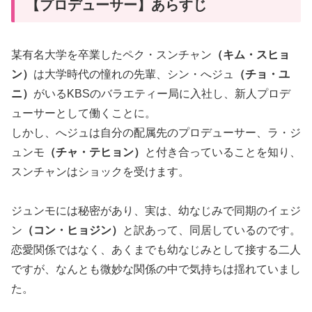
【プロデューサー】あらすじ
某有名大学を卒業したペク・スンチャン
（キム・スヒョ
ン）
は大学時代の憧れの先輩、シン・へジュ
（チョ・ユ
ニ）
がいるKBSのバラエティー局に入社し、新人プロデ
ューサーとして働くことに。
しかし、へジュは自分の配属先のプロデューサー、ラ・ジ
ュンモ
（チャ・テヒョン）
と付き合っていることを知り、
スンチャンはショックを受けます。
ジュンモには秘密があり、実は、幼なじみで同期のイェジ
ン
（コン・ヒョジン）
と訳あって、同居しているのです。
恋愛関係ではなく、あくまでも幼なじみとして接する二人
ですが、なんとも微妙な関係の中で気持ちは揺れていまし
た。