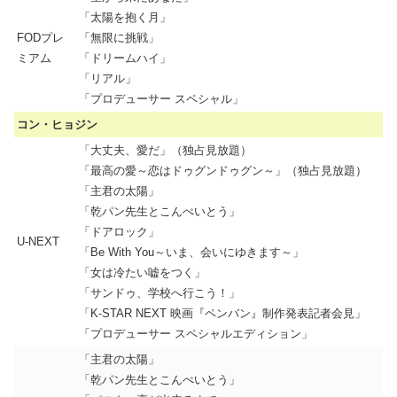
「太陽を抱く月」
FODプレ
「無限に挑戦」
ミアム
「ドリームハイ」
「リアル」
「プロデューサー スペシャル」
コン・ヒョジン
「大丈夫、愛だ」（独占見放題）
「最高の愛～恋はドゥグンドゥグン～」（独占見放題）
「主君の太陽」
「乾パン先生とこんぺいとう」
「ドアロック」
U-NEXT
「Be With You～いま、会いにゆきます～」
「女は冷たい嘘をつく」
「サンドゥ、学校へ行こう！」
「K-STAR NEXT 映画『ペンバン』制作発表記者会見」
「プロデューサー スペシャルエディション」
「主君の太陽」
「乾パン先生とこんぺいとう」